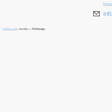
Ochra
inf
Tvoříme weby
na míru — PUXdesign.