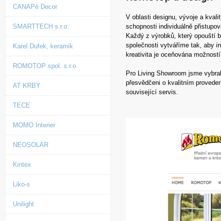
CANAPé Decor
V oblasti designu, vývoje a kval
schopnosti individuálně přistupov
SMARTTECH s.r.o.
Každý z výrobků, který opouští 
společnosti vytváříme tak, aby i
Karel Dufek, keramik
kreativita je oceňována možností
ROMOTOP spol. s r.o.
Pro Living Showroom jsme vybra
přesvědčeni o kvalitním provede
AT KRBY
související servis.
TECE
MOMO Interier
NEOSOLAR
Kintex
Liko-s
Unilight