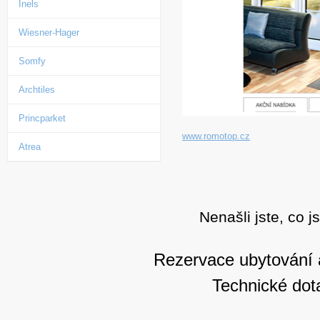
Inels
Wiesner-Hager
Somfy
Archtiles
Princparket
www.romotop.cz
Atrea
Nenašli jste, co j
Rezervace ubytování 
Technické dot