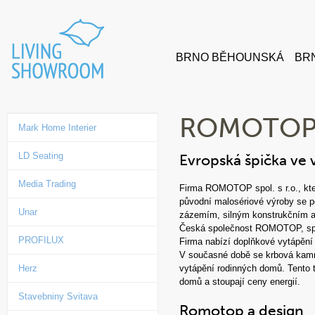
BRNO BĚHOUNSKÁ
BRN
ROMOTOP sp
Mark Home Interier
LD Seating
Evropská špička ve 
Media Trading
Firma ROMOTOP spol. s r.o., kte
původní malosériové výroby se p
Unar
zázemím, silným konstrukčním a
Česká společnost ROMOTOP, spol.
PROFILUX
Firma nabízí doplňkové vytápění 
V současné době se krbová kamna
Herz
vytápění rodinných domů. Tento t
domů a stoupají ceny energií.
Stavebniny Svitava
Romotop a design