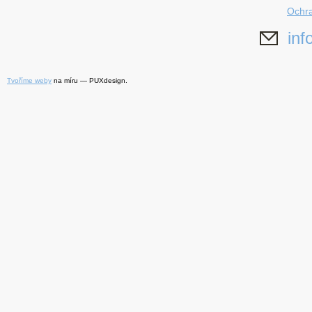
Ochra
inf
Tvoříme weby
na míru — PUXdesign.