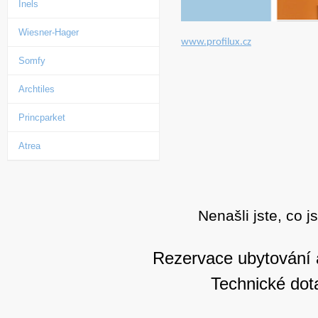
Inels
Wiesner-Hager
www.profilux.cz
Somfy
Archtiles
Princparket
Atrea
Nenašli jste, co j
Rezervace ubytování 
Technické dot