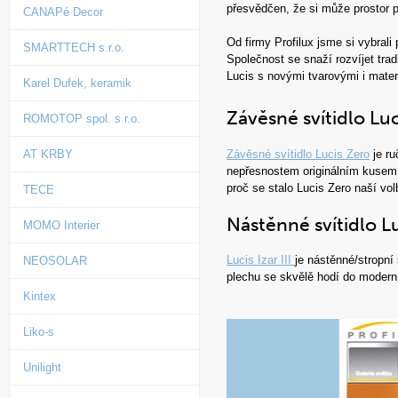
přesvědčen, že si může prostor pr
CANAPé Decor
Od firmy Profilux jsme si vybral
SMARTTECH s.r.o.
Společnost se snaží rozvíjet tra
Lucis s novými tvarovými i mater
Karel Dufek, keramik
Závěsné svítidlo Lu
ROMOTOP spol. s r.o.
Závěsné svítidlo Lucis Zero
je ru
AT KRBY
nepřesnostem originálním kusem. 
proč se stalo Lucis Zero naší vol
TECE
Nástěnné svítidlo Luc
MOMO Interier
Lucis Izar III
je nástěnné/stropní
NEOSOLAR
plechu se skvělě hodí do moderní
Kintex
Liko-s
Unilight