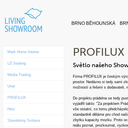
BRNO BĚHOUNSKÁ
BRN
PROFILUX
Mark Home Interier
LD Seating
Světlo našeho Sh
Media Trading
Firma PROFILUX je českým výrob
prostor. Nedávno si tedy sami zku
Unar
možností a řešení s dodavateli,
PROFILUX
Do projektu prádelna se tedy pu
vyjádřil takto: "Za projektem Prád
Herz
vše ostatní, co tomu předcházelo
standardně děláme pro chod naši
zbytku kapacity mozku. Proto oce
Stavebniny Svitava
reálu poznat, prozkoumat, vyzkou