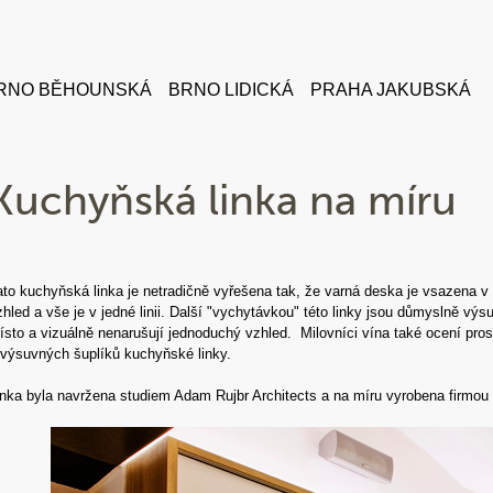
RNO BĚHOUNSKÁ
BRNO LIDICKÁ
PRAHA JAKUBSKÁ
Kuchyňská linka na míru
ato kuchyňská linka je netradičně vyřešena tak, že varná deska je vsazena v ú
zhled a vše je v jedné linii. Další "vychytávkou" této linky jsou důmyslně vý
ísto a vizuálně nenarušují jednoduchý vzhled. Milovníci vína také ocení pros
 výsuvných šuplíků kuchyňské linky.
inka byla navržena studiem Adam Rujbr Architects a na míru vyrobena firmou