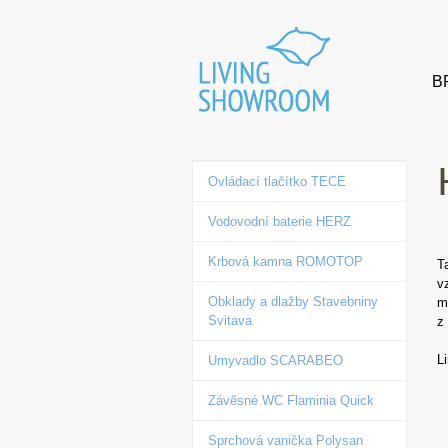
B
Ovládací tlačítko TECE
Vodovodní baterie HERZ
Krbová kamna ROMOTOP
T
v
Obklady a dlažby Stavebniny
m
Svitava
z
L
Umyvadlo SCARABEO
Závěsné WC Flaminia Quick
Sprchová vanička Polysan