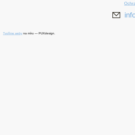
Ochra
inf
Tvoříme weby
na míru — PUXdesign.