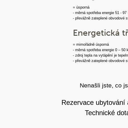
= úsporná
- měrná spotřeba energie 51 - 9
- převážně zateplené obvodové stě
Energetická t
= mimořádně úsporná
- měrná spotřeba energie 0 – 50
- zdroj tepla na vytápění je tep
- převážně zateplené obvodové stě
Nenašli jste, co j
Rezervace ubytování 
Technické dot