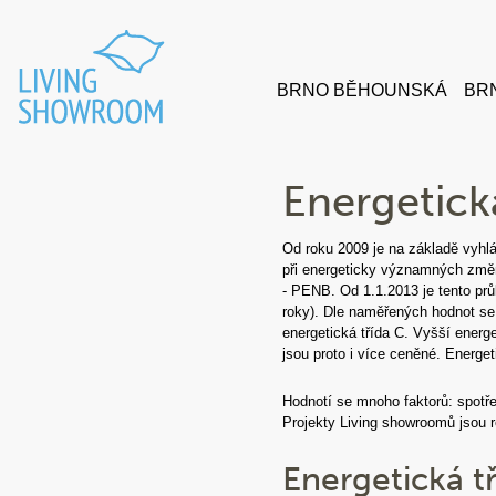
BRNO BĚHOUNSKÁ
BRN
Energetická
Od roku 2009 je na základě vyhl
při energeticky významných změ
- PENB. Od 1.1.2013 je tento prů
roky). Dle naměřených hodnot se 
energetická třída C. Vyšší energe
jsou proto i více ceněné. Energe
Hodnotí se mnoho faktorů: spotře
Projekty Living showroomů jsou r
Energetická t